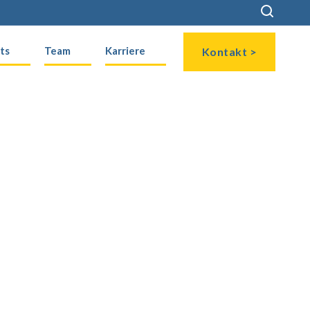
ts
Team
Karriere
Kontakt >
ssung in Kroatien und ist ein zentraler
 und Partner in der Region. Mit seinem
ner personalisierten Herangehensweise
te realisiert und langfristige,
gen aufgebaut. Sein tiefes Verständnis
chnische Expertise gewährleisten