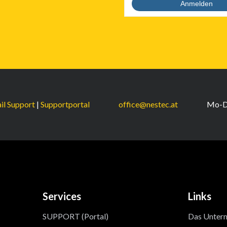
il Support
|
Supportportal
office@nestec.at
Mo-Do
Services
Links
SUPPORT (Portal)
Das Unter