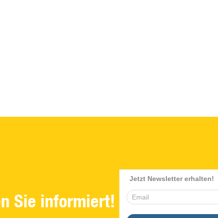
partnercare@nestec.hr
Beratung buchen >
n Sie informiert!